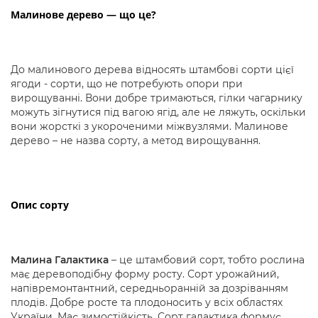
Малинове дерево — що це?
До малинового дерева відносять штамбові сорти цієї
ягоди - сорти, що не потребують опори при
вирощуванні. Вони добре тримаються, гілки чагарнику
можуть зігнутися під вагою ягід, але не ляжуть, оскільки
вони жорсткі з укороченими міжвузлями. Малинове
дерево – не назва сорту, а метод вирощування.
Опис сорту
Малина Галактика
– це штамбовий сорт, тобто рослина
має деревоподібну форму росту. Сорт урожайний,
напівремонтантний, середньоранній за дозріванням
плодів. Добре росте та плодоносить у всіх областях
України. Має зимостійкість. Сорт галактика формує