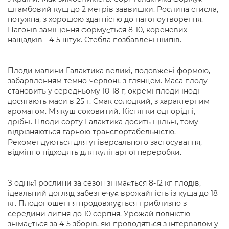
штамбовий кущ до 2 метрів заввишки. Рослина стисла,
потужна, з хорошою здатністю до пагоноутворення.
Пагонів заміщення формується 8-10, кореневих
нащадків - 4-5 штук. Стебла позбавлені шипів.
Плоди малини Галактика великі, подовжені формою,
забарвленням темно-червоні, з глянцем. Маса плоду
становить у середньому 10-18 г, окремі плоди іноді
досягають маси в 25 г. Смак солодкий, з характерним
ароматом. М'якуш соковитий. Кістянки однорідні,
дрібні. Плоди сорту Галактика досить щільні, тому
відрізняються гарною транспортабельністю.
Рекомендуються для універсального застосування,
відмінно підходять для кулінарної переробки.
З однієї рослини за сезон знімається 8-12 кг плодів,
ідеальний догляд забезпечує врожайність із куща до 18
кг. Плодоношення продовжується приблизно з
середини липня до 10 серпня. Урожай повністю
знімається за 4-5 зборів, які проводяться з інтервалом у