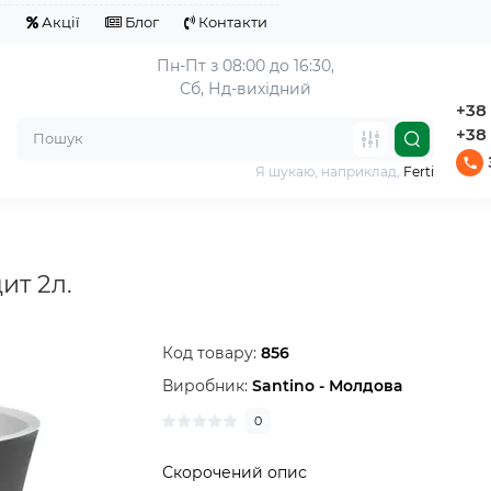
я
Акції
Блог
Контакти
Пн-Пт з 08:00 до 16:30,
Сб, Нд-вихідний
+38 
+38 
Я шукаю, наприклад,
Ferti
ит 2л.
Код товару:
856
Виробник:
Santino - Молдова
0
Скорочений опис