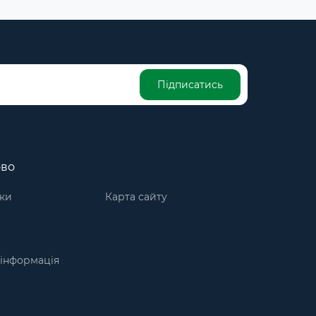
Підписатись
ово
ки
Карта сайту
інформація