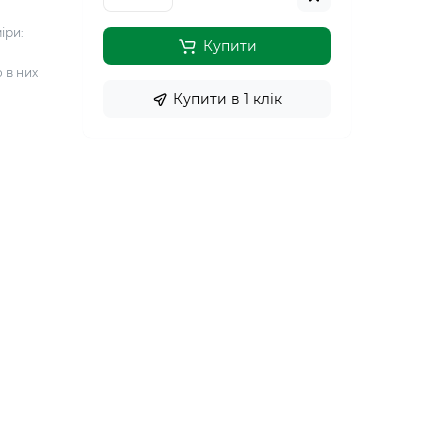
іри:
Купити
 в них
Купити в 1 клiк