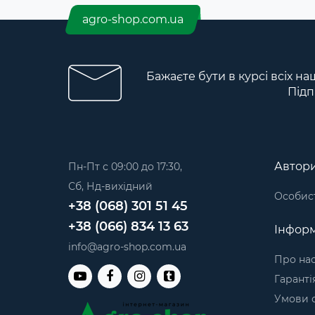
agro-shop.com.ua
Бажаєте бути в курсі всіх на
Підп
Автори
Пн-Пт с 09:00 до 17:30,
Сб, Нд-вихідний
Особист
+38 (068) 301 51 45
+38 (066) 834 13 63
Інформ
info@agro-shop.com.ua
Про на
Гаранті
Умови о