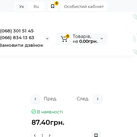
0
Особистий кабінет
Ук
Ru
(068) 301 51 45
Tоварів,
0
(066) 834 13 63
на
0.00грн.
Замовити дзвінок
Пред.
След.
В наявності
87.40грн.