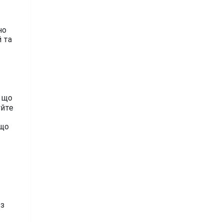
но
й та
 що
уйте
кщо
 з