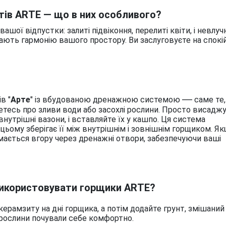
тів ARTE — що в них особливого?
ашої відпустки: залиті підвіконня, перелиті квіти, і невлуч
мають гармонію вашого простору. Ви заслуговуєте на спокі
—
в "
Арте
" із вбудованою дренажною системою
саме те,
метесь про зливи води або засохлі рослини. Просто висадж
внутрішні вазони, і вставляйте їх у кашпо.
Ця система
 цьому зберігає її між внутрішнім і зовнішнім горщиком. Я
імається вгору через дренажні отвори, забезпечуючи ваші
використовувати горщики
ARTE?
керамзиту на дні горщика, а потім додайте грунт, змішаний
 рослини почували себе комфортно.