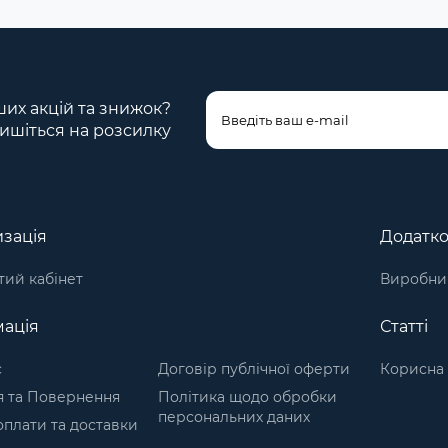
ших акцій та знижок?
ишіться на розсилку
зація
Додатк
ий кабінет
Виробни
ація
Статті
с
Договір публічної оферти
Корисна 
я та Повернення
Політика щодо обробки
персональних даних
плати та доставки