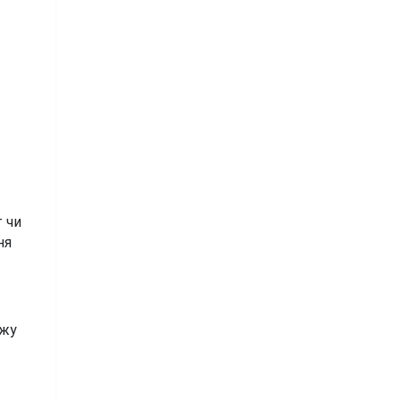
чи 
я 
ажу