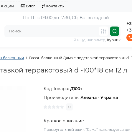
Акции
Блог
Контакты
Пн-Пт с 09:00 до 17:30, 
Сб, Вс- выходной
+3
+3
Я ищу, например,
Курник
н балконный
Вазон балконный Дама с подставкой терракотовый d -10
авкой терракотовый d -100*18 см 12 л
Код Товара:
Д100т
Производитель:
Алеана - Україна
0
Краткое описание
Прямоугольный ящик "Дама" используется для