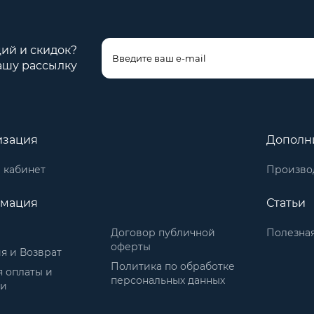
ций и скидок?
ашу рассылку
изация
Дополн
 кабинет
Произво
мация
Статьи
Договор публичной
Полезна
оферты
я и Возврат
Политика по обработке
 оплаты и
персональных данных
ки