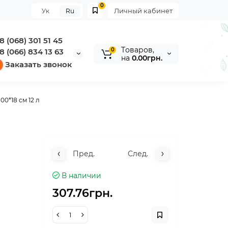
0
Личный кабинет
Ук
Ru
8 (068) 301 51 45
Tоваров,
0
8 (066) 834 13 63
на
0.00грн.
Заказать звонок
0*18 см 12 л
Пред.
След.
В наличии
307.76грн.