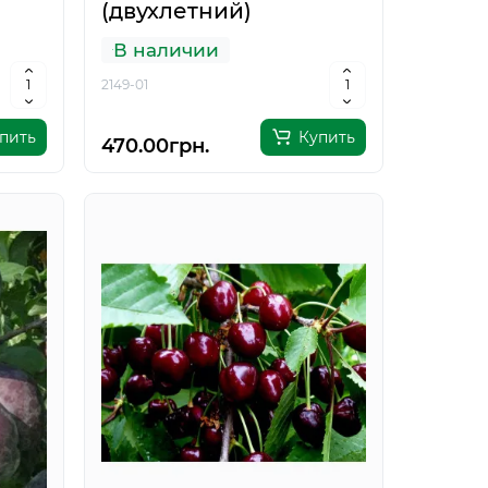
(двухлетний)
В наличии
2149-01
пить
Купить
470.00грн.