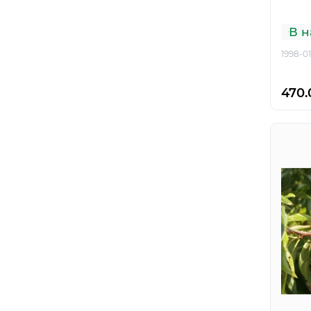
В н
1998-01
470.