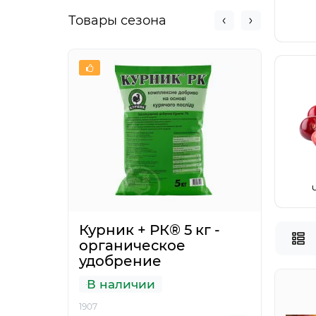
Товары сезона
Курник + РК® 5 кг -
Инс
органическое
Зим
удобрение
В наличии
Нет
1907
7722