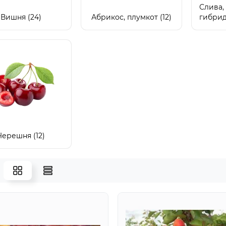
Слива,
Вишня (24)
Абрикос, плумкот (12)
гибрид
Черешня (12)
ектоакарицид
Микробиологиче
овит® - 1 л
препарат Байкал
1 л
 в наличии
В наличии
5697