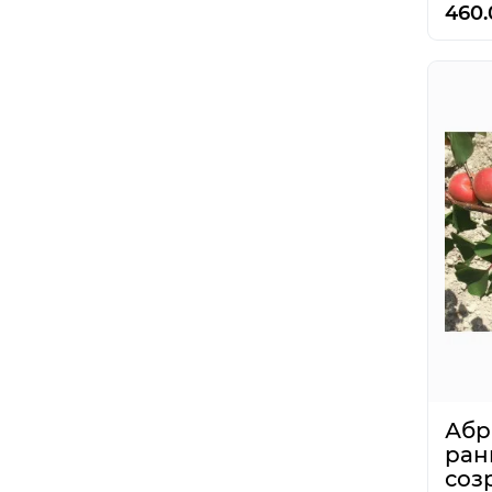
460.
Абр
ран
соз