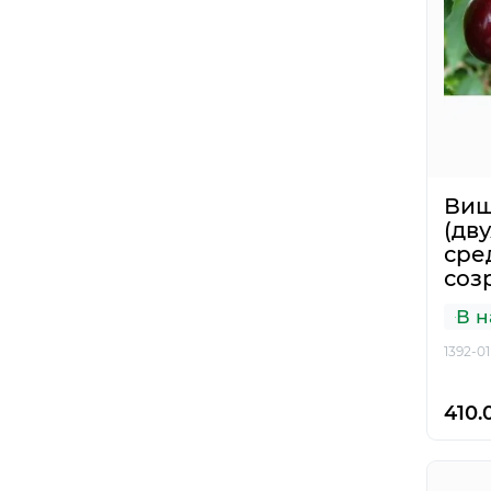
Виш
(дв
сре
соз
В н
1392-01
410.