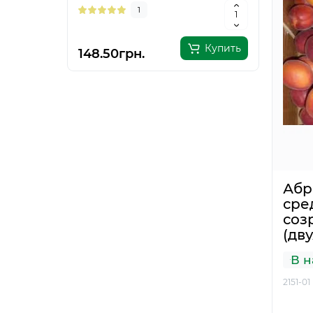
1
Купить
148.50грн.
205.
Абр
сре
соз
(дв
В н
2151-01