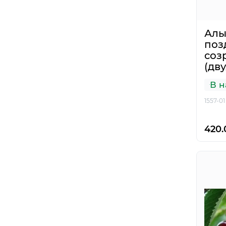
Алы
поз
соз
(дв
В н
1557-01
420.