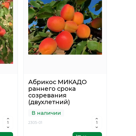
0
упить
Купить
85.13грн.
378.40
Абрикос МИКАДО
раннего срока
созревания
(двухлетний)
В наличии
2305-01