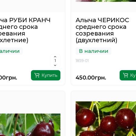
ча РУБИ КРАНЧ
Алыча ЧЕРИКОС
днего срока
среднего срока
ревания
созревания
ухлетние)
(двухлетний)
аличии
В наличии
1859-01
Купить
Ку
00грн.
450.00грн.