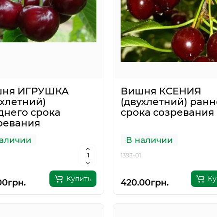
ня ИГРУШКА
Вишня КСЕНИЯ
ухлетний)
(двухлетний) ранн
днего срока
срока созревания
ревания
аличии
В наличии
1393-01
Купить
Ку
00грн.
420.00грн.