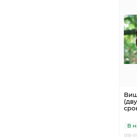
Ви
(дв
сро
В н
1395-01