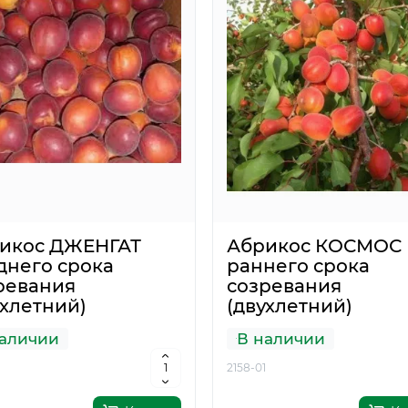
6
1
Продано
К
83грн.
121.44грн.
икос ДЖЕНГАТ
Абрикос КОСМОС
днего срока
раннего срока
ревания
созревания
ухлетний)
(двухлетний)
аличии
В наличии
2158-01