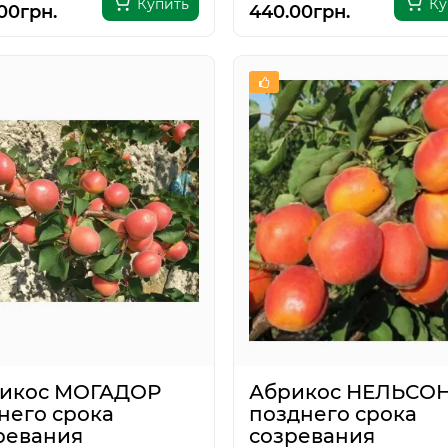
Купить
Ку
00грн.
440.00грн.
икос МОГАДОР
Абрикос НЕЛЬСО
него срока
позднего срока
ревания
созревания