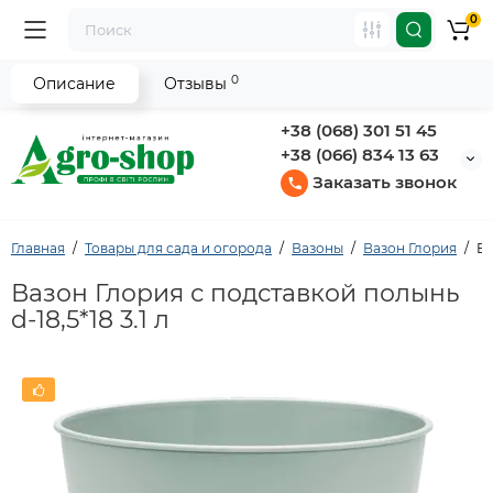
0
0
Описание
Отзывы
+38 (068) 301 51 45
+38 (066) 834 13 63
Заказать звонок
Главная
Товары для сада и огорода
Вазоны
Вазон Глория
Ва
Вазон Глория с подставкой полынь
d-18,5*18 3.1 л