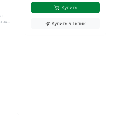
т
Купить
ет
ро...
Купить в 1 клик