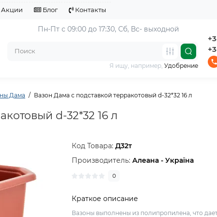
Акции
Блог
Контакты
Пн-Пт с 09:00 до 17:30, 
Сб, Вс- выходной
+3
+3
Я ищу, например,
Удобрение
ны Дама
Вазон Дама с подставкой терракотовый d-32*32 16 л
акотовый d-32*32 16 л
Код Товара:
Д32т
Производитель:
Алеана - Україна
0
Краткое описание
Вазоны выполнены из полипропилена, что дае