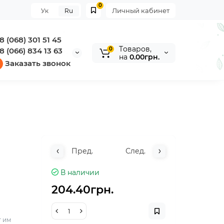
0
Личный кабинет
Ук
Ru
8 (068) 301 51 45
Tоваров,
0
8 (066) 834 13 63
на
0.00грн.
Заказать звонок
Пред.
След.
В наличии
204.40грн.
т им