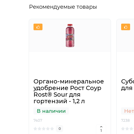
Рекомендуемые товары
Органо-минеральное
Суб
удобрение Рост Соур
для 
Rost® Sour для
гортензий - 1,2 л
В наличии
Нет
7407
7238
0