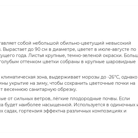
авляет собой небольшой обильно-цветущий невысокий
Вырастает до 90 см в диаметре, цветет в июле-августе по
кущего года. Листья крупные, темно-зеленой окраски. Боль
 голубым оттенком цветки собраны в крупные шаровидные
 климатическая зона, выдерживает морозы до -26°C, однако
ны укрытие на зиму, чтобы сохранить цветочные почки на
т весеннюю санитарную обрезку.
е от сильных ветров, лёгкие плодородные почвы. Если
ка будет наиболее насыщенной. Используется в одиночных 
их садах, гортензия эффектна различных композициях и