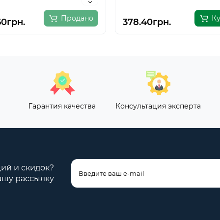
Продано
К
60грн.
378.40грн.
Гарантия качества
Консультация эксперта
ций и скидок?
ашу рассылку