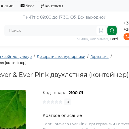
Акции
Блог
Контакты
Пн-Пт с 09:00 до 17:30, 
Сб, Вс- выходной
+3
+3
Я ищу, например,
Ferti
 хвойных культур
Декоративные кустарники
Гортензия
яя (контейнер)
er & Ever Pink двухлетняя (контейнер)
Код Товара:
2100-01
0
Краткое описание
Сорт Forever & Ever PinkСорт гортензии Forever