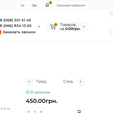
0
Личный кабинет
Ук
Ru
8 (068) 301 51 45
Tоваров,
0
8 (066) 834 13 63
на
0.00грн.
Заказать звонок
Пред.
След.
В наличии
450.00грн.
 & Ever