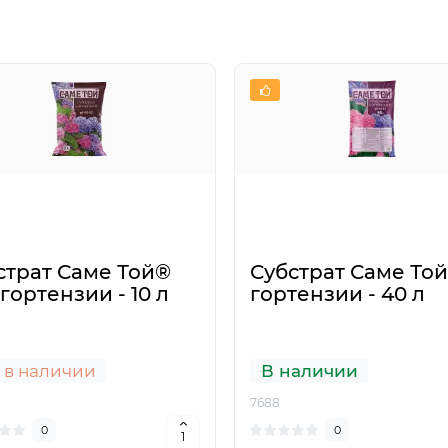
страт Саме Той®
Субстрат Саме Той
гортензии - 10 л
гортензии - 40 л
 в наличии
В наличии
7688
0
0