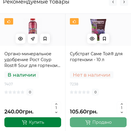
Рекомендуемые товары
Органо-минеральное
Субстрат Саме Той® для
удобрение Рост Соур
гортензии - 10 л
Rost® Sour для гортензий
- 1,2 л
В наличии
Нет в наличии
7407
7238
0
0
240.00грн.
105.60грн.
Купить
Продано