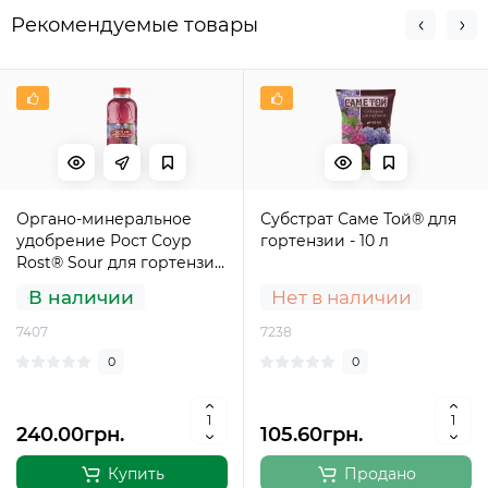
Рекомендуемые товары
Органо-минеральное
Субстрат Саме Той® для
удобрение Рост Соур
гортензии - 10 л
Rost® Sour для гортензий
- 1,2 л
В наличии
Нет в наличии
7407
7238
0
0
240.00грн.
105.60грн.
Купить
Продано