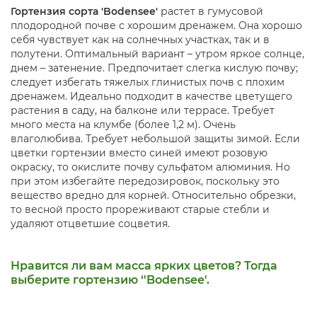
Гортензия сорта 'Bodensee'
растет в гумусовой
плодородной почве с хорошим дренажем. Она хорошо
себя чувствует как на солнечных участках, так и в
полутени. Оптимальный вариант – утром яркое солнце,
днем – затенение. Предпочитает слегка кислую почву;
следует избегать тяжелых глинистых почв с плохим
дренажем. Идеально подходит в качестве цветущего
растения в саду, на балконе или террасе. Требует
много места на клумбе (более 1,2 м). Очень
влаголюбива. Требует небольшой защиты зимой. Если
цветки гортензии вместо синей имеют розовую
окраску, то окислите почву сульфатом алюминия. Но
при этом избегайте передозировок, поскольку это
вещество вредно для корней. Относительно обрезки,
то весной просто прореживают старые стебли и
удаляют отцветшие соцветия.
Нравится ли вам масса ярких цветов? Тогда
выберите гортензию ‘'Bodensee'.