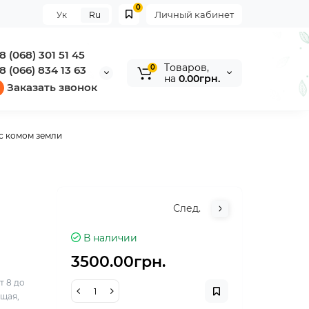
0
Личный кабинет
Ук
Ru
8 (068) 301 51 45
Tоваров,
0
8 (066) 834 13 63
на
0.00грн.
Заказать звонок
 комом земли
След.
В наличии
3500.00грн.
т 8 до
ящая,