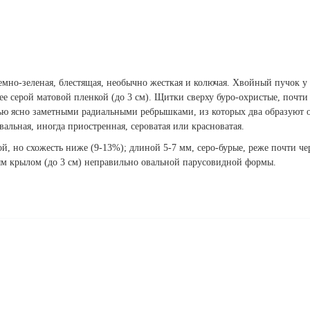
темно-зеленая, блестящая, необычно жесткая и колючая. Хвойный пучок у
е серой матовой пленкой (до 3 см). Щитки сверху буро-охристые, почти
тью ясно заметными радиальными ребрышками, из которых два образуют 
ьная, иногда приостренная, сероватая или красноватая.
й, но схожесть ниже (9-13%); длиной 5-7 мм, серо-бурые, реже почти ч
м крылом (до 3 см) неправильно овальной парусовидной формы.