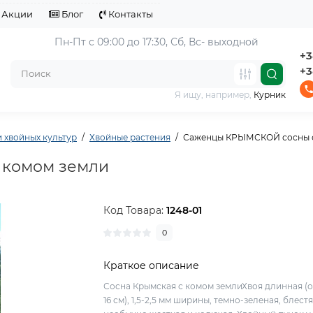
Акции
Блог
Контакты
Пн-Пт с 09:00 до 17:30, 
Сб, Вс- выходной
+3
+3
Я ищу, например,
Курник
 хвойных культур
Хвойные растения
Саженцы КРЫМСКОЙ сосны с
 комом земли
Код Товара:
1248-01
0
Краткое описание
Сосна Крымская с комом землиХвоя длинная (о
16 см), 1,5-2,5 мм ширины, темно-зеленая, блест