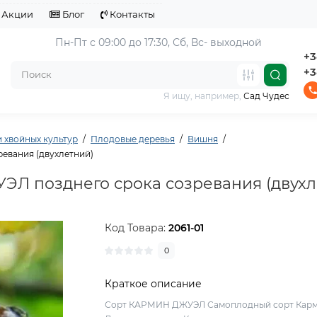
Акции
Блог
Контакты
Пн-Пт с 09:00 до 17:30, 
Сб, Вс- выходной
+3
+3
Я ищу, например,
Сад Чудес
 хвойных культур
Плодовые деревья
Вишня
евания (двухлетний)
 позднего срока созревания (двухл
Код Товара:
2061-01
0
Краткое описание
Сорт КАРМИН ДЖУЭЛ Самоплодный сорт Кар