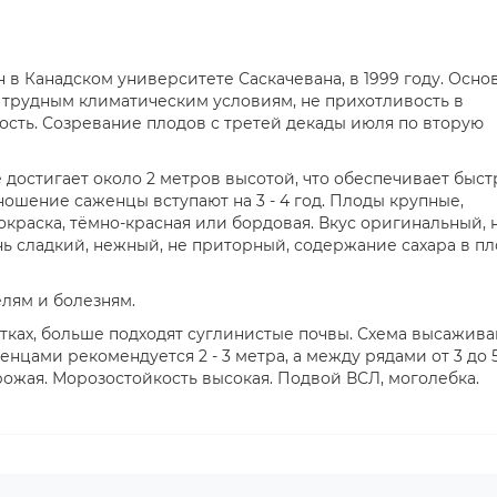
в Канадском университете Саскачевана, в 1999 году. Осно
 трудным климатическим условиям, не прихотливость в
сть. Созревание плодов с третей декады июля по вторую
 достигает около 2 метров высотой, что обеспечивает быст
ошение саженцы вступают на 3 - 4 год. Плоды крупные,
окраска, тёмно-красная или бордовая. Вкус оригинальный, 
ь сладкий, нежный, не приторный, содержание сахара в пл
лям и болезням.
тках, больше подходят суглинистые почвы. Схема высажив
нцами рекомендуется 2 - 3 метра, а между рядами от 3 до 
рожая. Морозостойкость высокая. Подвой ВСЛ, моголебка.