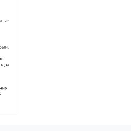
вные
рый,
не
одах
ания
5