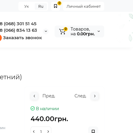
0
Личный кабинет
Ук
Ru
8 (068) 301 51 45
Tоваров,
0
8 (066) 834 13 63
на
0.00грн.
Заказать звонок
етний)
Пред.
След.
В наличии
440.00грн.
мин