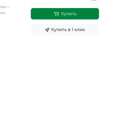
тва —
ким
Купить
..
Купить в 1 клик