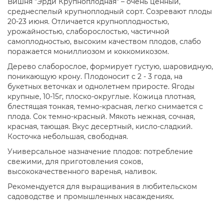
Вишня "Эрди Крупноплодная" – очень ценный,
среднеспелый крупноплодный сорт. Созревают плоды
20-23 июня. Отличается крупноплодностью,
урожайностью, слаборослостью, частичной
самоплодностью, высоким качеством плодов, слабо
поражается мониллиозом и коккомикозом.
Дерево слаборослое, формирует густую, шаровидную,
поникающую крону. Плодоносит с 2 - 3 года, на
букетных веточках и однолетнем приросте. Ягоды
крупные, 10-15г, плоско-округлые. Кожица плотная,
блестящая тонкая, темно-красная, легко снимается с
плода. Сок темно-красный. Мякоть нежная, сочная,
красная, тающая. Вкус десертный, кисло-сладкий.
Косточка небольшая, свободная.
Универсальное назначение плодов: потребление
свежими, для приготовления соков,
высококачественного варенья, наливок.
Рекомендуется для выращивания в любительском
садоводстве и промышленных насаждениях.