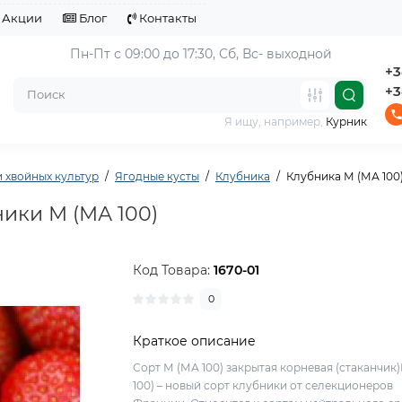
Акции
Блог
Контакты
Пн-Пт с 09:00 до 17:30, 
Сб, Вс- выходной
+3
+3
Я ищу, например,
Курник
 хвойных культур
Ягодные кусты
Клубника
Клубника М (МА 100
ики М (МА 100)
Код Товара:
1670-01
0
Краткое описание
Сорт М (МА 100) закрытая корневая (стаканчик
100) – новый сорт клубники от селекционеров