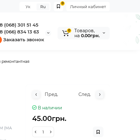
0
Личный кабинет
Ук
Ru
8 (068) 301 51 45
Tоваров,
0
8 (066) 834 13 63
на
0.00грн.
Заказать звонок
) ремонтантная
Пред.
След.
В наличии
45.00грн.
)М (МА