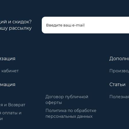
ций и скидок?
ашу рассылку
изация
Дополн
 кабинет
Произво
мация
Статьи
Договор публичной
Полезна
оферты
я и Возврат
Политика по обработке
 оплаты и
персональных данных
ки