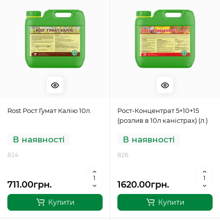
Rost Рост Гумат Калію 10л.
Рост-Концентрат 5+10+15
(розлив в 10л каністрах) (л.)
В наявності
В наявності
824
826
711.00грн.
1620.00грн.
Купити
Купити