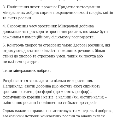
3. Поліпшення якості врожаю: Придатне застосування
мінеральних добрив сприяє покращенню якості плодів, квітів
та листя рослин.
4. Скорочення часу зростання: Мінеральні добрива
допомагають прискорити зростання рослин, що може бути
важливим у комерційному сільському господарстві.
5. Контроль хвороб та стресових умов: Здорові рослини, які
отримують достатню кількість поживних речовин, більш
стійкі до хвороб та стресових умов, таких як посуха або
низькі температури.
Типи мінеральних добрив:
Розрізняються за складом та цілями використання.
Наприклад, азотні добрива (що містять азот) сприяють
зростанню зелені, фосфорні (що містять фосфор) -
формуванню коренів і квітів, а калійні (які містять калій) -
зміцненню рослин і поліпшенню стійкості до стресів.
Однак важливо правильно застосовувати мінеральні добрива,
враховуючи потреби конкретних рослин та аналіз складу