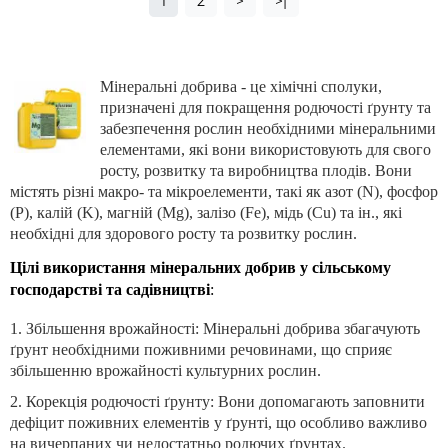
1
2
>
>|
Мінеральні добрива - це хімічні сполуки,
призначені для покращення родючості ґрунту та
забезпечення рослин необхідними мінеральними
елементами, які вони використовують для свого
росту, розвитку та виробництва плодів. Вони
містять різні макро- та мікроелементи, такі як азот (N), фосфор
(P), калій (K), магній (Mg), залізо (Fe), мідь (Cu) та ін., які
необхідні для здорового росту та розвитку рослин.
Цілі використання мінеральних добрив у сільському
господарстві та садівництві
:
1. Збільшення врожайності: Мінеральні добрива збагачують
ґрунт необхідними поживними речовинами, що сприяє
збільшенню врожайності культурних рослин.
2. Корекція родючості ґрунту: Вони допомагають заповнити
дефіцит поживних елементів у ґрунті, що особливо важливо
на вичерпаних чи недостатньо родючих ґрунтах.