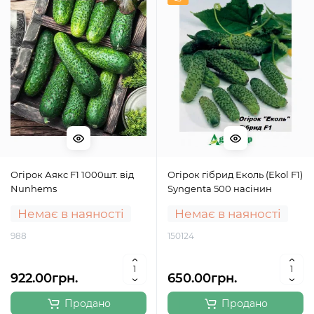
Огірок Аякс F1 1000шт. від
Огірок гібрид Еколь (Еkol F1)
Nunhems
Syngenta 500 насінин
Немає в наяності
Немає в наяності
988
150124
922.00грн.
650.00грн.
Продано
Продано