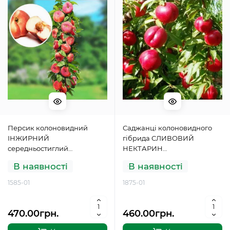
Персик колоновидний
Саджанці колоновидного
ІНЖИРНИЙ
гібрида СЛИВОВИЙ
середньостиглий
НЕКТАРИН
(дворічний)
середньостиглого
В наявності
В наявності
(дворічний)
1585-01
1875-01
470.00грн.
460.00грн.