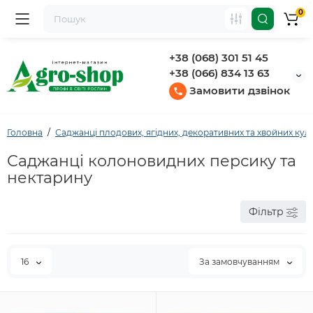
0
+38 (068) 301 51 45
+38 (066) 834 13 63
Замовити дзвінок
Головна
Саджанці плодових, ягідних, декоративних та хвойних кул
Саджанці колоновидних персику та
нектарину
Фільтр
16
За замовчуванням