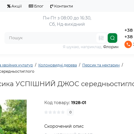
я
Акції
Блог
Контакти
Пн-Пт з 08:00 до 16:30,
Сб, Нд-вихідний
+38 
+38 
Я шукаю, наприклад,
Флорин
а хвойних культур
Колоновидні дерева
Персик та нектарин
середньостиглого
рсика УСПІШНИЙ ДЖОС середньостигл
Код товару:
1928-01
0
Скорочений опис