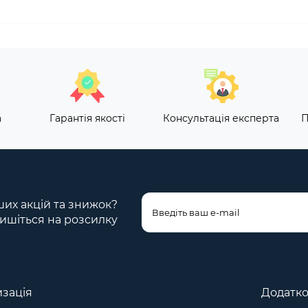
а
Гарантія якості
Консультація експерта
П
ших акцій та знижок?
ишіться на розсилку
зація
Додатк