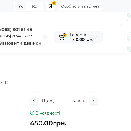
0
Особистий кабінет
Ук
Ru
(068) 301 51 45
Tоварів,
0
(066) 834 13 63
на
0.00грн.
Замовити дзвінок
ого
Пред.
След.
В наявності
450.00грн.