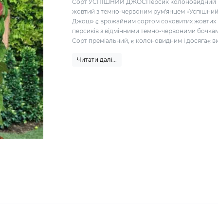
Сорт УСПІШНИЙ ДЖОСПерсик колоновидний
жовтий з темно-червоним рум'янцем «Успішни
Джош» є врожайним сортом соковитих жовтих
персиків з відмінними темно-червоними бочка
Сорт преміальний, є колоновидним і досягає ви
Читати далі...