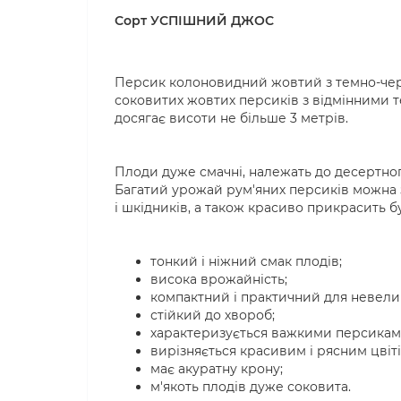
Сорт УСПІШНИЙ ДЖОС
Персик колоновидний жовтий з темно-че
соковитих жовтих персиків з відмінними 
досягає висоти не більше 3 метрів.
Плоди дуже смачні, належать до десертног
Багатий урожай рум'яних персиків можна з
і шкідників, а також красиво прикрасить 
тонкий і ніжний смак плодів;
висока врожайність;
компактний і практичний для невелик
стійкий до хвороб;
характеризується важкими персиками
вирізняється красивим і рясним цвіт
має акуратну крону;
м'якоть плодів дуже соковита.