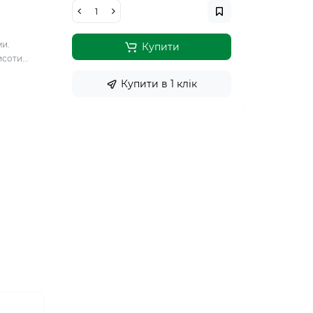
й
ми.
Купити
соти...
Купити в 1 клiк