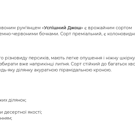
рвоним рум'янцем «
Успішний Джош
» є врожайним сортом
темно-червоними бочками. Сорт преміальний, є колоновидн
о різновиду персиків, мають легке опушення і ніжну шкірку
бирати вже наприкінці липня. Сорт стійкий до багатьох хв
будь-яку ділянку акуратною пірамідальною кроною.
их ділянок;
 десертної якості;
інням;