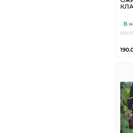
Ожи
КЛ
В н
2010-0
190.