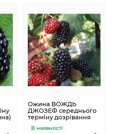
ga200
7688
0
пити
Купити
85.13грн.
378.40
Ожина ВОЖДЬ
іну
ДЖОЗЕФ середнього
чна)
терміну дозрівання
В наявності