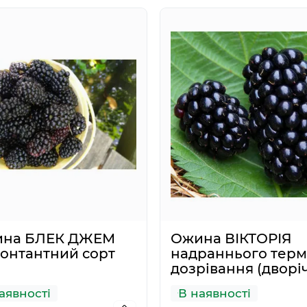
5697
6
1
Продано
Ку
83грн.
121.44грн.
на БЛЕК ДЖЕМ
Ожина ВІКТОРІЯ
онтантний сорт
надраннього терм
дозрівання (дворі
аявності
В наявності