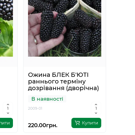
Ожина БЛЕК Б'ЮТІ
раннього терміну
дозрівання (дворічна)
В наявності
Трава газонна
Субст
2009-01
-ЕМ®
універсальна GL
гортен
SEEDS 200г.
пити
Купити
220.00грн.
В наявності
В ная