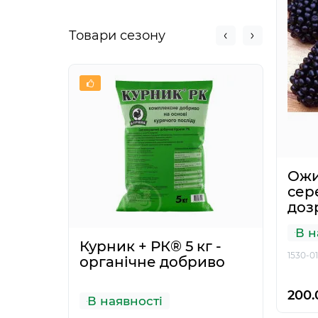
Товари сезону
Ожи
сер
доз
В н
Курник + РК® 5 кг -
Інс
1530-01
органічне добриво
Зимо
200.
В наявності
Нем