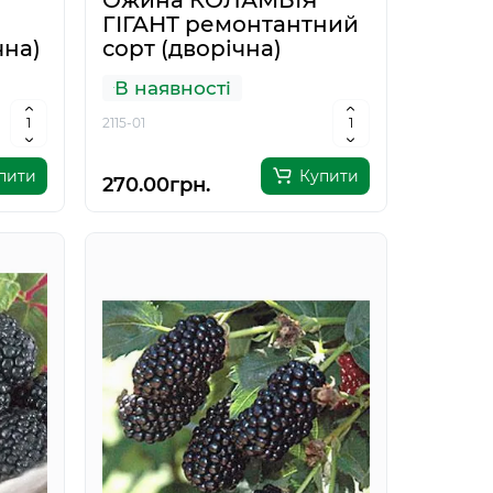
Ожина КОЛАМБІЯ
ГІГАНТ ремонтантний
чна)
сорт (дворічна)
В наявності
2115-01
пити
Купити
270.00грн.