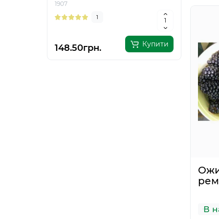
1907
7722
1
Купити
148.50грн.
205.
Ожи
рем
В н