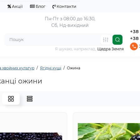
я
Акції
Блог
Контакти
Пн-Пт з 08:00 до 16:30,
Сб, Нд-вихідний
+38 
+38 
Я шукаю, наприклад,
Щедра Земля
а хвойних культур
Ягідні кущі
Ожина
анці ожини