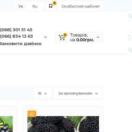
0
Особистий кабінет
Ук
Ru
(068) 301 51 45
Tоварів,
0
(066) 834 13 63
на
0.00грн.
Замовити дзвінок
16
За замовчуванням