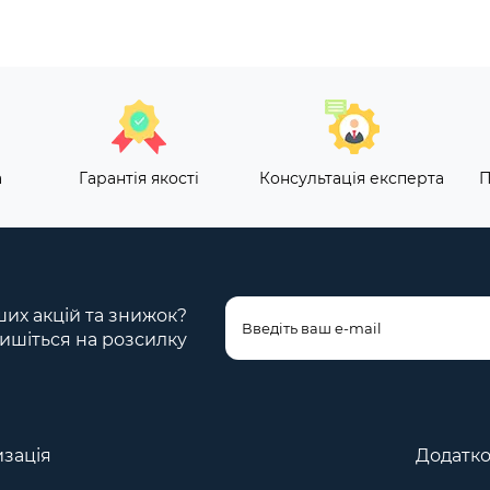
а
Гарантія якості
Консультація експерта
П
ших акцій та знижок?
ишіться на розсилку
зація
Додатк