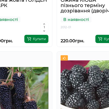
на жовта ГОЛДЕН
Ожина КІОВА
АРК
пізнього терміну
дозрівання (дворі
аявності
В наявності
1
2012-01
Купити
Ку
00грн.
220.00грн.