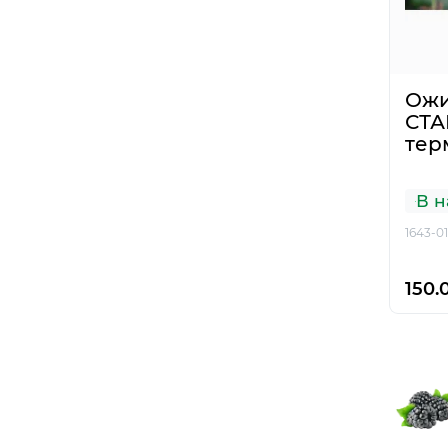
Ожи
СТА
тер
В н
1643-01
150.