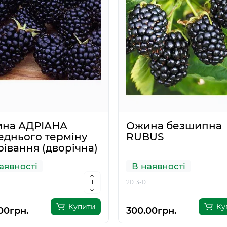
на АДРІАНА
Ожина безшипна
еднього терміну
RUBUS
рівання (дворічна)
аявності
В наявності
ектоакарицид
Мікробіологічний
2013-01
віт® - 1 л
препарат Байкал
1 л
Купити
Ку
00грн.
300.00грн.
ає в наяності
В наявності