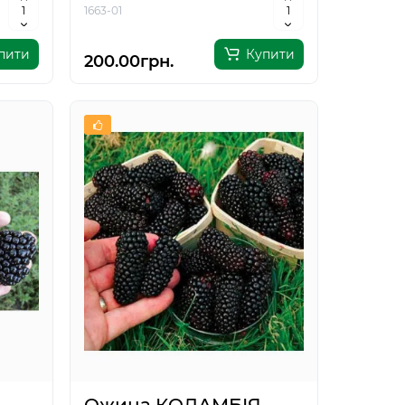
1663-01
пити
Купити
200.00грн.