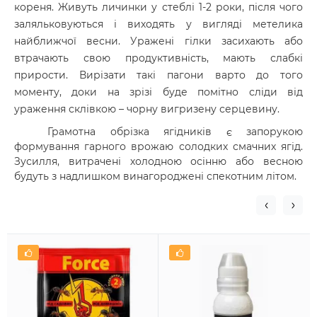
кореня. Живуть личинки у стеблі 1-2 роки, після чого
заляльковуються і виходять у вигляді метелика
найближчої весни. Уражені гілки засихають або
втрачають свою продуктивність, мають слабкі
прирости. Вирізати такі пагони варто до того
моменту, доки на зрізі буде помітно сліди від
ураження склівкою – чорну вигризену серцевину.
Грамотна обрізка ягідників є запорукою
формування гарного врожаю солодких смачних ягід.
Зусилля, витрачені холодною осінню або весною
будуть з надлишком винагороджені спекотним літом.