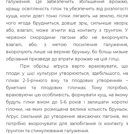
галуження. Це забезпечить збільшення врожаю,
кращу освітленість гілок та убезпечить від розлогості
куща, коли довгі тонкі гілки лягають на землю, після
чого ягода брудниться, довше зріє, сильніше хворіє
або, взагалі, може згнити від контакту з ґрунтом. У
червоної смородини пагони або не вкорочують
взагалі, або, з метою посилення галуження,
вкорочують лише на верхню бруньку, бо більш низьке
обрізання призведе до втрати врожаю на цій гілці.
При обрізці аґруса варто враховувати, що
плоди у цієї культури утворюються, здебільшого, на
гілках 2-3-річного віку та плодових утвореннях –
букетних та плодових гілочках. Тому потрібно,
враховуючи цю особливість, формувати кущ, на якому
будуть гілки віком до 5-6 років і залишати короткі
гілочки, на яких розміщена велика кількість бруньок.
Аґрус схильний до утворення звисаючих пагонів, які
потрібно вкорочувати для запобігання їх контакту з
ґрунтом та стимулювання галуження.