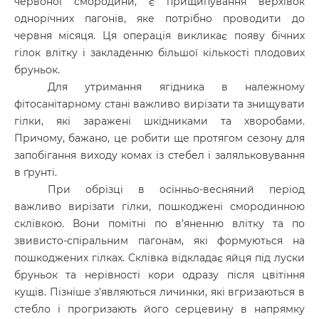
червоної смородини, є прищипування верхівок
однорічних пагонів, яке потрібно проводити до
червня місяця. Ця операція викликає появу бічних
гілок влітку і закладенню більшої кількості плодових
бруньок.
Для утримання ягідника в належному
фітосанітарному стані важливо вирізати та знищувати
гілки, які заражені шкідниками та хворобами.
Причому, бажано, це робити ще протягом сезону для
запобігання виходу комах із стебел і заляльковування
в ґрунті.
При обрізці в осінньо-весняний період
важливо вирізати гілки, пошкоджені смородинною
склівкою. Вони помітні по в’яненню влітку та по
звивисто-спіральним пагонам, які формуються на
пошкоджених гілках. Склівка відкладає яйця під луски
бруньок та нерівності кори одразу після цвітіння
кущів. Пізніше з’являються личинки, які вгризаються в
стебло і прогризають його серцевину в напрямку