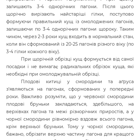
залишають 3-4 однорічних пагони. Після цього
щорічно вирізають найстаріші гілки, поступово
формуючи правильний кущ із омолоджених пагонів,
залишаючи по 3-4 однорічних пагони щороку. Таким
чином, через 2-3 роки кущ входить в нормальний стан,
коли він сформований із 20-25 пагонів різного віку (по
3-4 гілки кожного віку).
При щорічній обрізці кущ формується від самої
посадки і не вимагає радикальних обрізок куща, які
необхідні при омолоджувальній обрізці.
Плодові китиці у смородини та аґруса
з’являються на пагонах, сформованих у попередні
роки. Важливо розуміти, що у червоної смородини
плодові бруньки закладаються, здебільшого, на
верхівках пагона та межі різнорічних приростів, а у
чорної смородини рівномірно вздовж всього пагона,
крім верхньої бруньки. Тому у чорної смородини,
бажано, обрізати верхню частину пагона для кращого