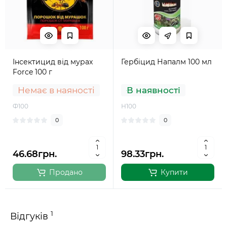
Інсектицид від мурах
Гербіцид Напалм 100 мл
Force 100 г
Немає в наяності
В наявності
Ф100
Н100
0
0
46.68грн.
98.33грн.
Продано
Купити
1
Відгуків