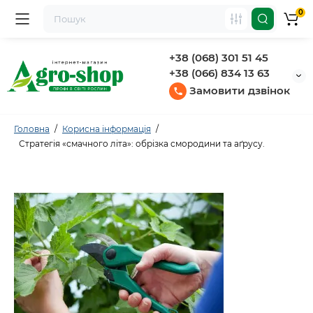
0
+38 (068) 301 51 45
+38 (066) 834 13 63
Замовити дзвінок
Головна
Корисна інформація
Стратегія «смачного літа»: обрізка смородини та аґрусу.