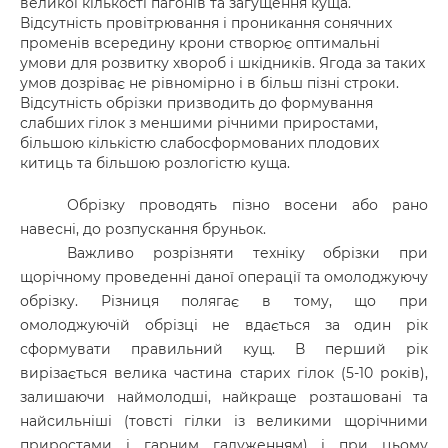
великої кількості пагонів та загущення куща.
Відсутність провітрювання і проникання сонячних
променів всередину крони створює оптимальні
умови для розвитку хвороб і шкідників. Ягода за таких
умов дозріває не рівномірно і в більш пізні строки.
Відсутність обрізки призводить до формування
слабших гілок з меншими річними приростами,
більшою кількістю слабосформованих плодових
китиць та більшою розлогістю куща.
Обрізку проводять пізно восени або рано
навесні, до розпускання бруньок.
Важливо розрізняти техніку обрізки при
щорічному проведенні даної операції та омолоджуючу
обрізку. Різниця полягає в тому, що при
омолоджуючій обрізці не вдається за один рік
сформувати правильний кущ. В перший рік
вирізається велика частина старих гілок (5-10 років),
залишаючи наймолодші, найкраще розташовані та
найсильніші (товсті гілки із великими щорічними
приростами і гарним галуженням) і при цьому