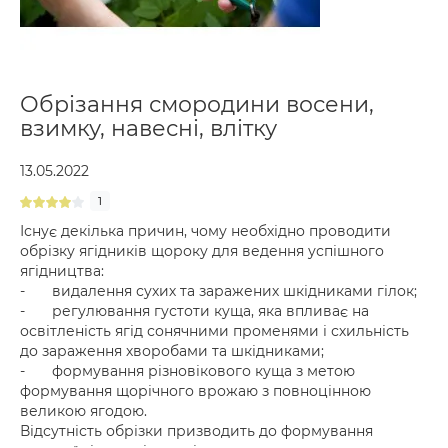
Обрізання смородини восени,
взимку, навесні, влітку
13.05.2022
1
Існує декілька причин, чому необхідно проводити
обрізку ягідників щороку для ведення успішного
ягідництва:
-
видалення сухих та заражених шкідниками гілок;
-
регулювання густоти куща, яка впливає на
освітленість ягід сонячними променями і схильність
до зараження хворобами та шкідниками;
-
формування різновікового куща з метою
формування щорічного врожаю з повноцінною
великою ягодою.
Відсутність обрізки призводить до формування