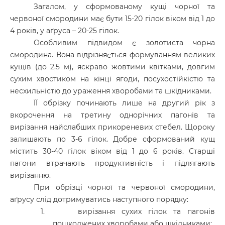
Загалом, у сформованому кущі чорної та
червоної смородини має бути 15-20 гілок віком від 1 до
4 років, у аґруса – 20-25 гілок.
Особливим підвидом є золотиста чорна
смородина. Вона відрізняється формуванням великих
кущів (до 2,5 м), яскраво жовтими квітками, довгим
сухим хвостиком на кінці ягоди, посухостійкістю та
несхильністю до ураження хворобами та шкідниками.
ЇЇ обрізку починають лише на другий рік з
вкорочення на третину однорічних пагонів та
вирізання найслабших прикореневих стебел. Щороку
залишають по 3-6 гілок. Добре сформований кущ
містить 30-40 гілок віком від 1 до 6 років. Старші
пагони втрачають продуктивність і підлягають
вирізанню.
При обрізці чорної та червоної смородини,
аґрусу слід дотримуватись наступного порядку:
1.
вирізання сухих гілок та пагонів
пошкоджених хворобами або шкідниками;