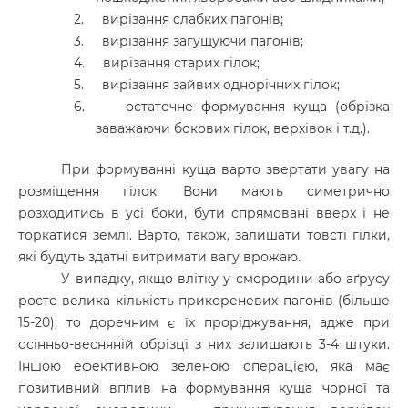
2.
вирізання слабких пагонів;
3.
вирізання загущуючи пагонів;
4.
вирізання старих гілок;
5.
вирізання зайвих однорічних гілок;
6.
остаточне формування куща (обрізка
заважаючи бокових гілок, верхівок і т.д.).
При формуванні куща варто звертати увагу на
розміщення гілок. Вони мають симетрично
розходитись в усі боки, бути спрямовані вверх і не
торкатися землі. Варто, також, залишати товсті гілки,
які будуть здатні витримати вагу врожаю.
У випадку, якщо влітку у смородини або аґрусу
росте велика кількість прикореневих пагонів (більше
15-20), то доречним є їх проріджування, адже при
осінньо-весняній обрізці з них залишають 3-4 штуки.
Іншою ефективною зеленою операцією, яка має
позитивний вплив на формування куща чорної та