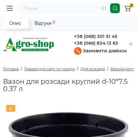
0
0
Опис
Відгуки
+38 (068) 301 51 45
+38 (066) 834 13 63
Замовити дзвінок
Головна
Товари для саду та городу
Для розсади
Вазони кругл
Вазон для розсади круглий d-10*7.5
0.37 л