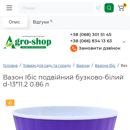
0
0
Опис
Відгуки
+38 (068) 301 51 45
+38 (066) 834 13 63
Замовити дзвінок
Головна
Товари для саду та городу
Вазони
Вазони Ібіс
Вазон
Вазон Ібіс подвійний бузково-білий
d-13*11.2 0.86 л