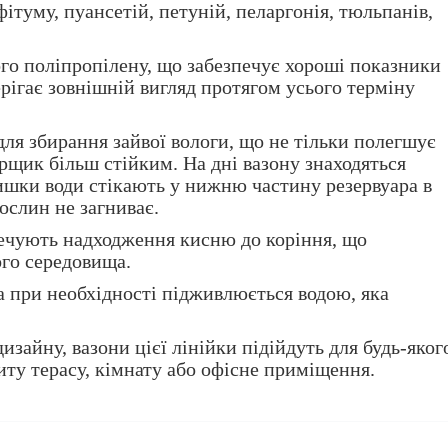
фітуму, пуансетій, петуній, пеларгонія, тюльпанів,
ого поліпропілену, що забезпечує хороші показники
ерігає зовнішній вигляд протягом усього терміну
ля збирання зайвої вологи, що не тільки полегшує
орщик більш стійким. На дні вазону знаходяться
ишки води стікають у нижню частину резервуара в
ослин не загниває.
печують надходження кисню до коріння, що
го середовища.
а при необхідності підживлюється водою, яка
зайну, вазони цієї лінійки підійдуть для будь-яког
риту терасу, кімнату або офісне приміщення.