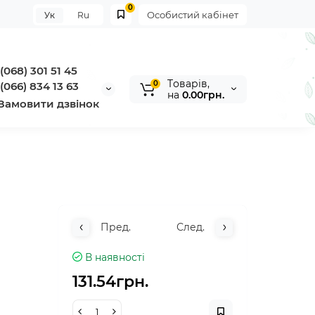
0
Особистий кабінет
Ук
Ru
(068) 301 51 45
Tоварів,
0
(066) 834 13 63
на
0.00грн.
Замовити дзвінок
Пред.
След.
В наявності
131.54грн.