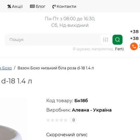
я
Акції
Блог
Контакти
Пн-Пт з 08:00 до 16:30,
Сб, Нд-вихідний
+38 
+38 
Я шукаю, наприклад,
Ferti
н Бохо
Вазон Бохо низький біла роза d-18 1.4 л
-18 1.4 л
Код товару:
Бн18б
Виробник:
Алеана - Україна
0
Скорочений опис