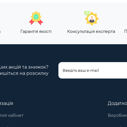
а
Гарантія якості
Консультація експерта
П
ших акцій та знижок?
ишіться на розсилку
зація
Додатк
ий кабінет
Виробни