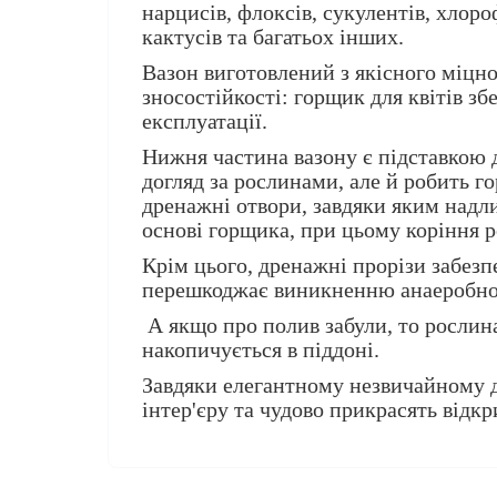
нарцисів, флоксів, сукулентів, хлоро
кактусів та багатьох інших.
Вазон виготовлений з якісного міцн
зносостійкості: горщик для квітів зб
експлуатації.
Нижня частина вазону є підставкою д
догляд за рослинами, але й робить г
дренажні отвори, завдяки яким надл
основі горщика, при цьому коріння р
Крім цього, дренажні прорізи забез
перешкоджає виникненню анаеробно
А якщо про полив забули, то рослин
накопичується в піддоні.
Завдяки елегантному незвичайному ди
інтер'єру та чудово прикрасять відк