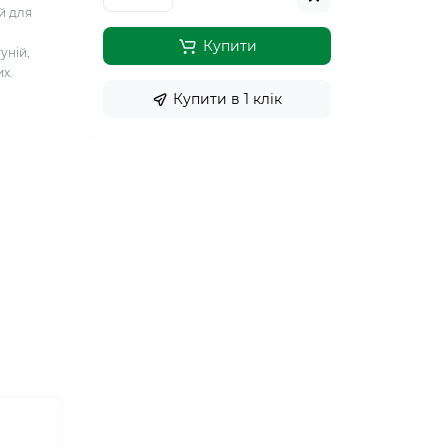
й для
Купити
уній,
их.
Купити в 1 клiк
,