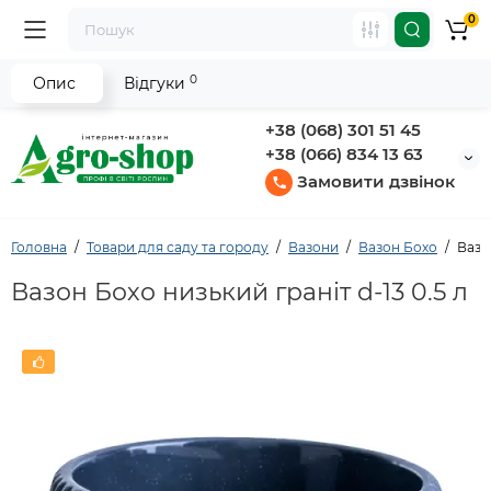
0
0
Опис
Відгуки
+38 (068) 301 51 45
+38 (066) 834 13 63
Замовити дзвінок
Головна
Товари для саду та городу
Вазони
Вазон Бохо
Вазо
Вазон Бохо низький граніт d-13 0.5 л