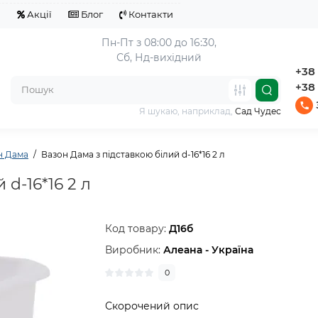
я
Акції
Блог
Контакти
Пн-Пт з 08:00 до 16:30,
Сб, Нд-вихідний
+38 
+38 
Я шукаю, наприклад,
Сад Чудес
н Дама
Вазон Дама з підставкою білий d-16*16 2 л
d-16*16 2 л
Код товару:
Д16б
Виробник:
Алеана - Україна
0
Скорочений опис