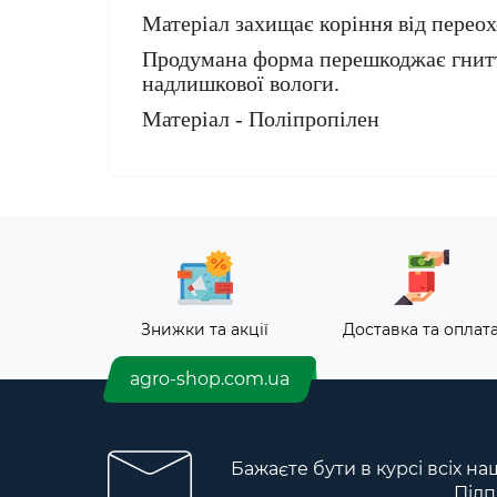
Матеріал захищає коріння від перео
Продумана форма перешкоджає гнитт
надлишкової вологи.
Матеріал - Поліпропілен
Знижки та акції
Доставка та оплат
agro-shop.com.ua
Бажаєте бути в курсі всіх на
Підп