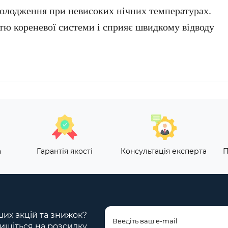
холодження при невисоких нічних температурах.
ю кореневої системи і сприяє швидкому відводу
а
Гарантія якості
Консультація експерта
П
ших акцій та знижок?
ишіться на розсилку