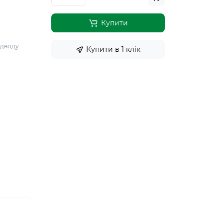
д
Купити
ідводу
Купити в 1 клiк