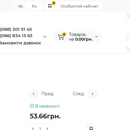
0
Особистий кабінет
Ук
Ru
(068) 301 51 45
Tоварів,
0
(066) 834 13 63
на
0.00грн.
Замовити дзвінок
Пред.
След.
В наявності
53.66грн.