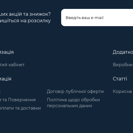
ших акцій та знижок?
ишіться на розсилку
зація
Додатк
ий кабінет
Виробни
ація
Статті
с
Договір публічної оферти
Корисна 
я та Повернення
Політика щодо обробки
персональних даних
плати та доставки