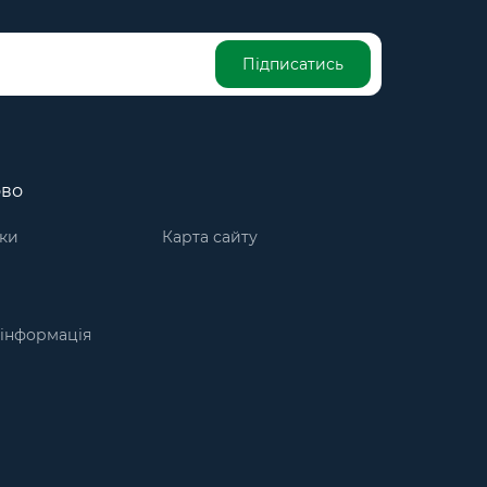
Підписатись
ово
ки
Карта сайту
інформація