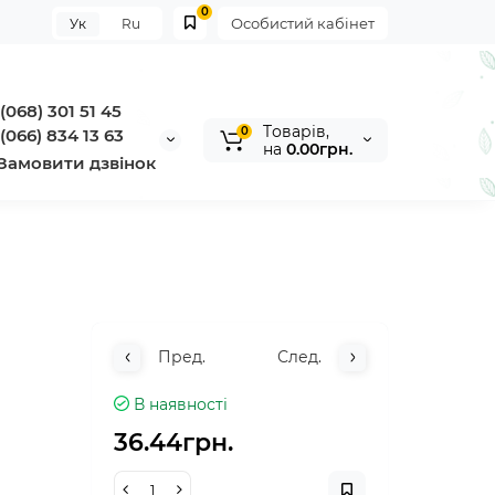
0
Особистий кабінет
Ук
Ru
(068) 301 51 45
Tоварів,
0
(066) 834 13 63
на
0.00грн.
Замовити дзвінок
Пред.
След.
В наявності
36.44грн.