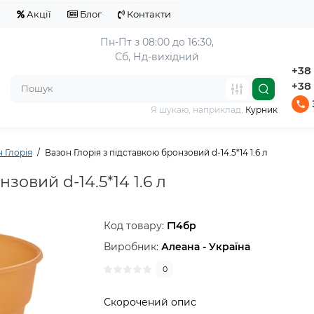
я
Акції
Блог
Контакти
Пн-Пт з 08:00 до 16:30,
Сб, Нд-вихідний
+38 
+38 
Я шукаю, наприклад,
Курник
 Глорія
Вазон Глорія з підставкою бронзовий d-14.5*14 1.6 л
зовий d-14.5*14 1.6 л
Код товару:
Г14бр
Виробник:
Алеана - Україна
0
Скорочений опис