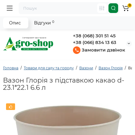
0
0
Опис
Відгуки
+38 (068) 301 51 45
+38 (066) 834 13 63
Замовити дзвінок
Головна
Товари для саду та городу
Вазони
Вазон Глорія
Ваз
Вазон Глорія з підставкою какао d-
23.1*22.1 6.6 л