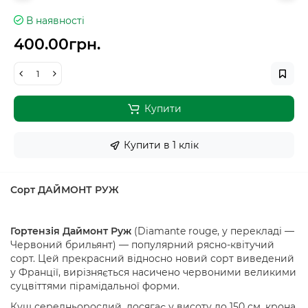
В наявності
400.00грн.
Купити
Купити в 1 клiк
Сорт ДАЙМОНТ РУЖ
Гортензія Даймонт Руж
(Diamante rouge, у перекладі —
Червоний брильянт) — популярний рясно-квітучий
сорт. Цей прекрасний відносно новий сорт виведений
у Франції, вирізняється насичено червоними великими
суцвіттями пірамідальної форми.
Кущ середньорослий, досягає у висоту до 150 см, крона