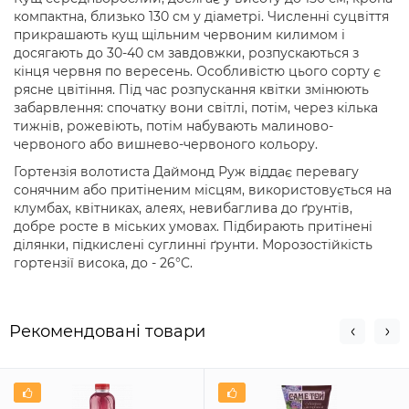
компактна, близько 130 см у діаметрі. Численні суцвіття
прикрашають кущ щільним червоним килимом і
досягають до 30-40 см завдовжки, розпускаються з
кінця червня по вересень. Особливістю цього сорту є
рясне цвітіння. Під час розпускання квітки змінюють
забарвлення: спочатку вони світлі, потім, через кілька
тижнів, рожевіють, потім набувають малиново-
червоного або вишнево-червоного кольору.
Гортензія волотиста Даймонд Руж віддає перевагу
сонячним або притіненим місцям, використовується на
клумбах, квітниках, алеях, невибаглива до ґрунтів,
добре росте в міських умовах. Підбирають притінені
ділянки, підкислені суглинні ґрунти. Морозостійкість
гортензії висока, до - 26°C.
Рекомендовані товари