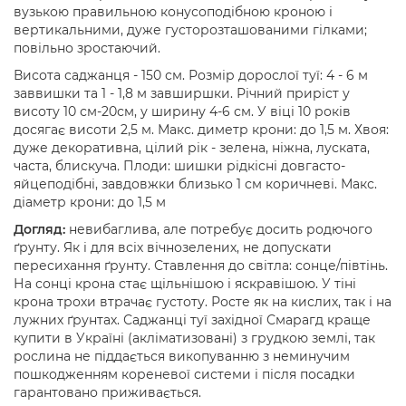
вузькою правильною конусоподібною кроною і
вертикальними, дуже густорозташованими гілками;
повільно зростаючий.
Висота саджанця - 150 см. Розмір дорослої туї: 4 - 6 м
заввишки та 1 - 1,8 м завширшки. Річний приріст у
висоту 10 см-20см, у ширину 4-6 см. У віці 10 років
досягає висоти 2,5 м. Макс. диметр крони: до 1,5 м. Хвоя:
дуже декоративна, цілий рік - зелена, ніжна, луската,
часта, блискуча. Плоди: шишки рідкісні довгасто-
яйцеподібні, завдовжки близько 1 см коричневі. Макс.
діаметр крони: до 1,5 м
Догляд:
невибаглива, але потребує досить родючого
ґрунту. Як і для всіх вічнозелених, не допускати
пересихання ґрунту. Ставлення до світла: сонце/півтінь.
На сонці крона стає щільнішою і яскравішою. У тіні
крона трохи втрачає густоту. Росте як на кислих, так і на
лужних ґрунтах. Саджанці туї західної Смарагд краще
купити в Україні (акліматизовані) з грудкою землі, так
рослина не піддається викопуванню з неминучим
пошкодженням кореневої системи і після посадки
гарантовано приживається.