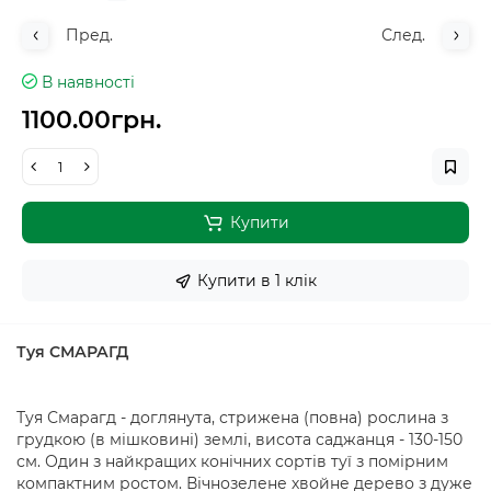
Пред.
След.
В наявності
1100.00грн.
Купити
Купити в 1 клiк
Туя СМАРАГД
Туя Смарагд - доглянута, стрижена (повна) рослина з
грудкою (в мішковині) землі, висота саджанця - 130-150
см. Один з найкращих конічних сортів туї з помірним
компактним ростом. Вічнозелене хвойне дерево з дуже