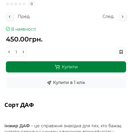
0
Пред.
След.
В наявності
450.00грн.
Купити
Купити в 1 клiк
Сорт ДАФ
Інжир ДАФ
– це справжня знахідка для тих, хто бажає
купити саджанці інжиру з високою врожайністю і