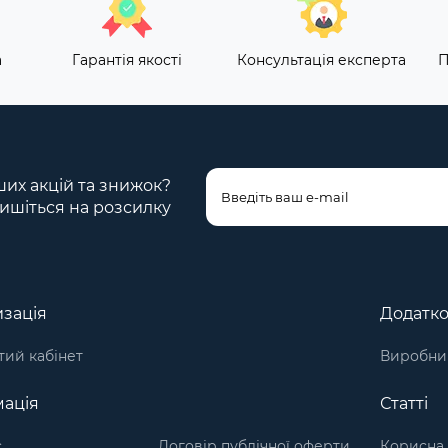
а
Гарантія якості
Консультація експерта
П
ших акцій та знижок?
ишіться на розсилку
зація
Додатк
ий кабінет
Виробни
ація
Статті
с
Договір публічної оферти
Корисна 