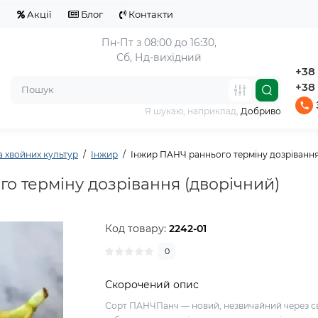
я
Акції
Блог
Контакти
Пн-Пт з 08:00 до 16:30,
Сб, Нд-вихідний
+38 
+38 
Я шукаю, наприклад,
Добриво
а хвойних культур
Інжир
Інжир ПАНЧ раннього терміну дозрівання
о терміну дозрівання (дворічний)
Код товару:
2242-01
0
Скорочений опис
Сорт ПАНЧПанч — новий, незвичайний через с