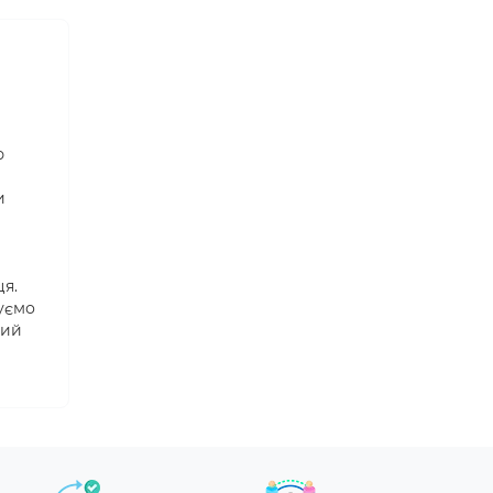
ю
и
ця.
дуємо
кий