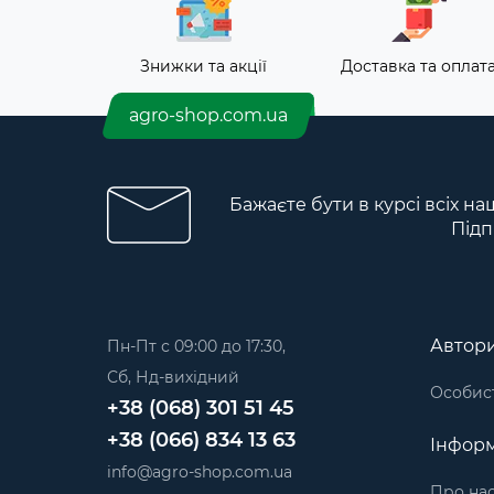
Знижки та акції
Доставка та оплат
agro-shop.com.ua
Бажаєте бути в курсі всіх на
Підп
Автори
Пн-Пт с 09:00 до 17:30,
Сб, Нд-вихідний
Особист
+38 (068) 301 51 45
+38 (066) 834 13 63
Інформ
info@agro-shop.com.ua
Про на