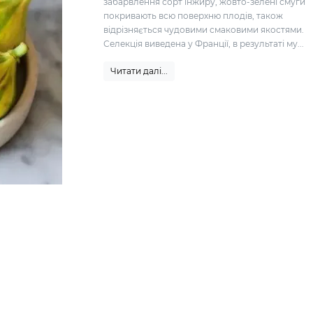
забарвлення сорт інжиру, жовто-зелені смуги
покривають всю поверхню плодів, також
відрізняється чудовими смаковими якостями.
Селекція виведена у Франції, в результаті му...
Читати далі...