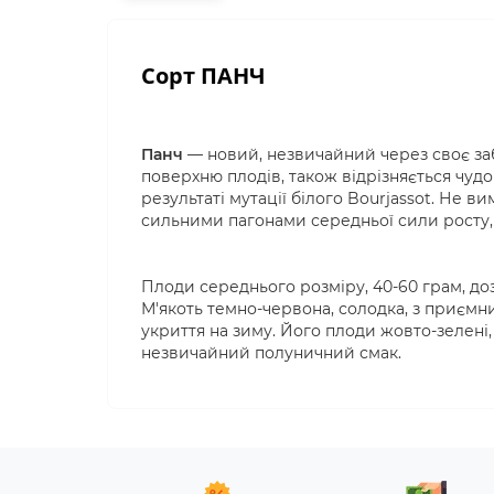
Сорт ПАНЧ
Панч
— новий, незвичайний через своє за
поверхню плодів, також відрізняється чуд
результаті мутації білого Bourjassot. Не 
сильними пагонами середньої сили росту, 
Плоди середнього розміру, 40-60 грам, доз
М'якоть темно-червона, солодка, з приємн
укриття на зиму. Його плоди жовто-зелені,
незвичайний полуничний смак.