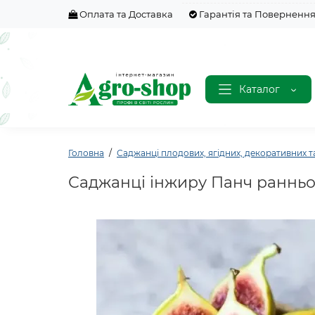
Оплата та Доставка
Гарантія та Поверненн
Каталог
Головна
Саджанці плодових, ягідних, декоративних т
Саджанці інжиру Панч ранньог