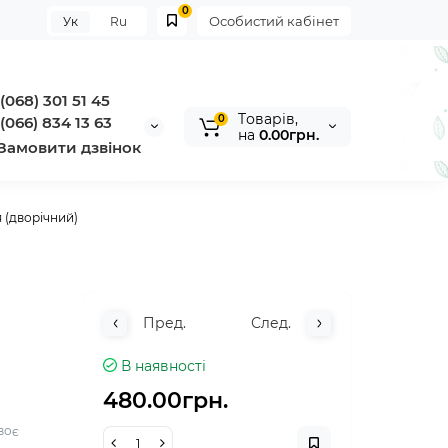
0
Особистий кабінет
Ук
Ru
(068) 301 51 45
Tоварів,
0
(066) 834 13 63
на
0.00грн.
Замовити дзвінок
 (дворічний)
Пред.
След.
В наявності
480.00грн.
воє