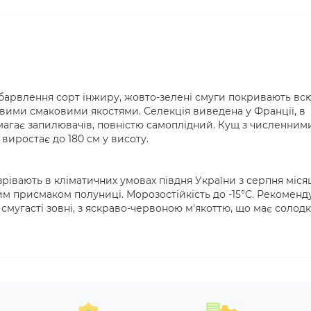
барвлення сорт інжиру, жовто-зелені смуги покривають вс
овими смаковими якостями. Селекція виведена у Франції, в
вимагає запилювачів, повністю самоплідний. Кущ з численним
виростає до 180 см у висоту.
рівають в кліматичних умовах півдня України з серпня міся
им присмаком полуниці. Морозостійкість до -15°C. Рекомен
 смугасті зовні, з яскраво-червоною м'якоттю, що має солод