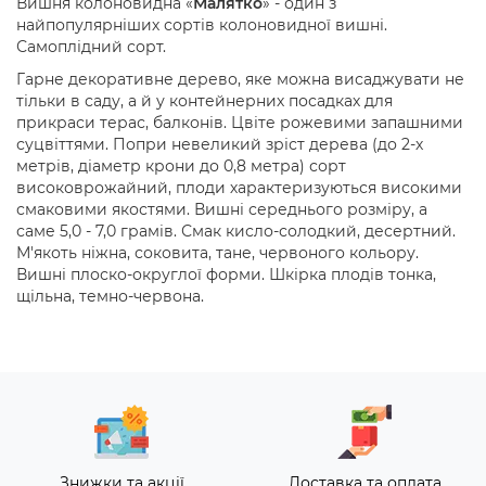
Вишня колоновидна «
Малятко
» - один з
найпопулярніших сортів колоновидної вишні.
Самоплідний сорт.
Гарне декоративне дерево, яке можна висаджувати не
тільки в саду, а й у контейнерних посадках для
прикраси терас, балконів. Цвіте рожевими запашними
суцвіттями. Попри невеликий зріст дерева (до 2-х
метрів, діаметр крони до 0,8 метра) сорт
високоврожайний, плоди характеризуються високими
смаковими якостями. Вишні середнього розміру, а
саме 5,0 - 7,0 грамів. Смак кисло-солодкий, десертний.
М'якоть ніжна, соковита, тане, червоного кольору.
Вишні плоско-округлої форми. Шкірка плодів тонка,
щільна, темно-червона.
Знижки та акції
Доставка та оплата