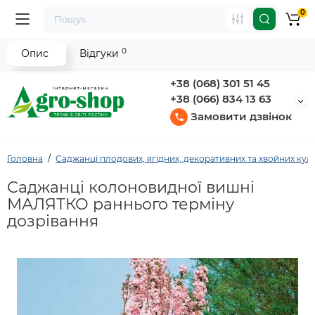
0
0
Опис
Відгуки
+38 (068) 301 51 45
+38 (066) 834 13 63
Замовити дзвінок
Головна
Саджанці плодових, ягідних, декоративних та хвойних кул
Саджанці колоновидної вишні
МАЛЯТКО раннього терміну
дозрівання