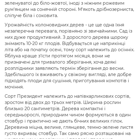
зеленуватої до біло-жовтої, іноді з ніжним рожевим
рум'янцем на сонячній стороні. М'якоть дрібнозерниста,
сліпуче біла і соковита.
Урожайність колоновидних дерев - це ще одна їхня
незаперечна перевага, порівняно зі звичайними. Сад із
них дуже продуктивний. З дорослого дерева щороку
знімають 10-20 кг плодів. Відбувається це наприкінці
літа або на початку осені, тому сорт належить до осінніх.
Яблука краще з'їсти протягом місяця, вони не
призначені для тривалого зберігання, хоча деякі
розплідники заявляють термін зберігання до весни.
Здебільшого їх вживають у свіжому вигляді, але добре
підходять плоди для сушіння, приготування компотів і
мочіння.
Сорт Президент належить до напівкарликових сортів,
зростом від двох до трьох метрів. Ширина рослин
близько 20 сантиметрів. Дерева компактні і
середньорослі, природним чином формуються в один
стовбур і практично не дають бічних великих гілок.
Деревина міцна, велике, глянцеве, темно-зелене листя
густо вкриває стовбур. Так само рясно розташовані на