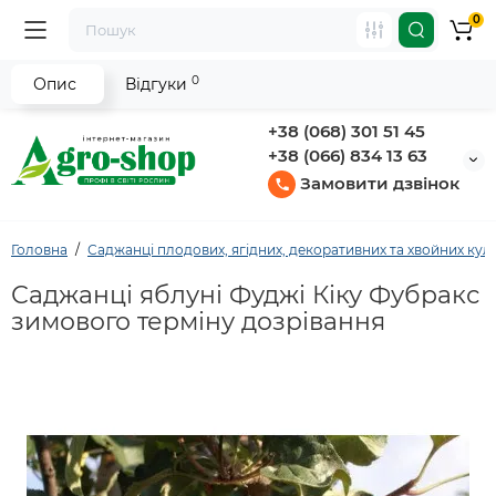
0
0
Опис
Відгуки
+38 (068) 301 51 45
+38 (066) 834 13 63
Замовити дзвінок
Головна
Саджанці плодових, ягідних, декоративних та хвойних кул
Саджанці яблуні Фуджі Кіку Фубракс
зимового терміну дозрівання