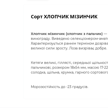
Сорт ХЛОПЧИК МІЗИНЧИК
Хлопчик мізинчик (хлопчик з пальчик)
— 
винограду. Виведено селекціонером-амато
Характеризується раннім терміном дозріван
великої сили зросту. Лоза визріває добре. 
Кетяги великі, гіллясті, середньої щільност
пальчикові, розміром 18х54 мм, масою 17-22
солодка, щільна, хрумка, гарного сортовог
Морозостійкість до -23 градусів.