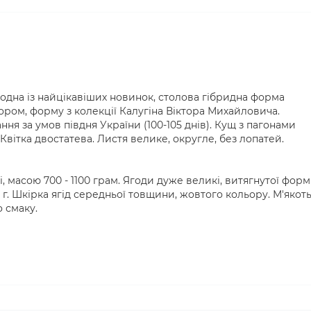
одна із найцікавіших новинок, столова гібридна форма
ром, форму з колекції Калугіна Віктора Михайловича.
ня за умов півдня України (100-105 днів). Кущ з пагонами
Квітка двостатева. Листя велике, округле, без лопатей.
і, масою 700 - 1100 грам. Ягоди дуже великі, витягнутої форм
 г. Шкірка ягід середньої товщини, жовтого кольору. М'якот
о смаку.