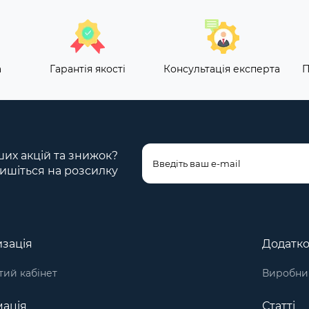
а
Гарантія якості
Консультація експерта
П
ших акцій та знижок?
ишіться на розсилку
зація
Додатк
ий кабінет
Виробни
ація
Статті