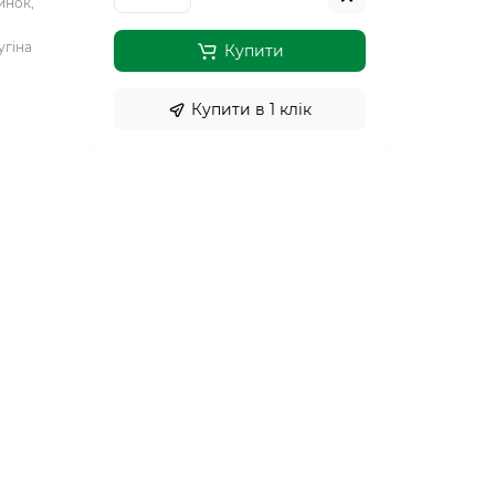
инок,
угіна
Купити
Купити в 1 клiк