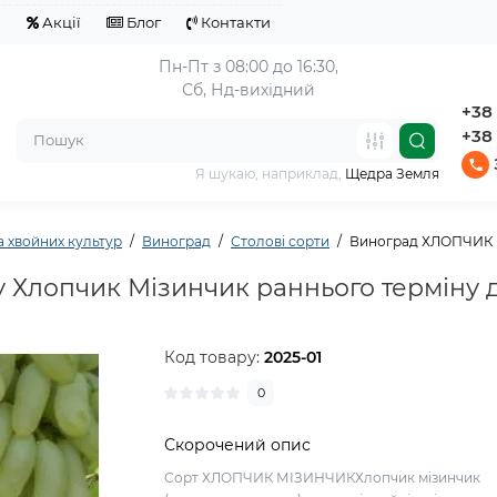
я
Акції
Блог
Контакти
Пн-Пт з 08:00 до 16:30,
Сб, Нд-вихідний
+38 
+38 
Я шукаю, наприклад,
Щедра Земля
а хвойних культур
Виноград
Столові сорти
Виноград ХЛОПЧИК М
у Хлопчик Мізинчик раннього терміну 
Код товару:
2025-01
0
Скорочений опис
Сорт ХЛОПЧИК МІЗИНЧИКХлопчик мізинчик