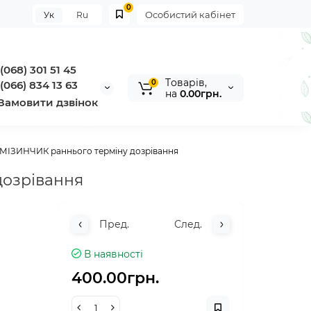
0
Особистий кабінет
Ук
Ru
(068) 301 51 45
Tоварів,
0
(066) 834 13 63
на
0.00грн.
Замовити дзвінок
ІЗИНЧИК раннього терміну дозрівання
дозрівання
Пред.
След.
В наявності
400.00грн.