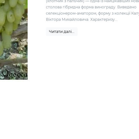
(хлопчик з пальчик) — одна із найцікавіших нов
столова гібридна форма винограду. Виведено
селекціонером-аматором, форму з колекції Кал
Віктора Михайловича. Характеризу...
Читати далі...