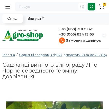
0
0
Опис
Відгуки
+38 (068) 301 51 45
+38 (066) 834 13 63
Замовити дзвінок
Головна
Саджанці плодових, ягідних, декоративних та хвойних кул
Саджанці винного винограду Літо
Чорне середнього терміну
дозрівання