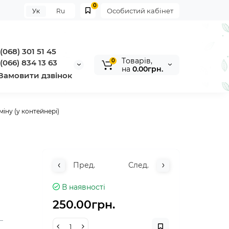
0
Особистий кабінет
Ук
Ru
(068) 301 51 45
Tоварів,
0
(066) 834 13 63
на
0.00грн.
Замовити дзвінок
іну (у контейнері)
Пред.
След.
В наявності
250.00грн.
—