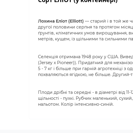
Лохина Еліот (Elliott)
— старий і в той же ч
другої половини серпня та протягом місяця
ґрунтів, кліматичних умов вирощування, в
метрів, кущем, із щільними та сильними п
Селекція отримана 1948 року у США. Виведе
(Jersey x Pioneer)). Придатний для механі
5 - 7 кг і більше при гарній агротехніці 
похваляються ягідкою, не більше. Другий-тре
Плоди дрібні та середні - в діаметрі від 11-
щільності - пухкі. Рубчик маленький, сухи
нальотом. Колір інтенсивно-синій.