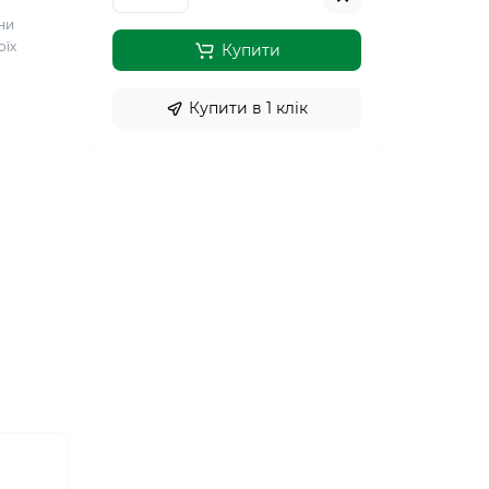
о
ни
оїх
Купити
Купити в 1 клiк