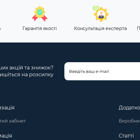
а
Гарантія якості
Консультація експерта
П
ших акцій та знижок?
ишіться на розсилку
зація
Додатк
ий кабінет
Виробни
ація
Статті