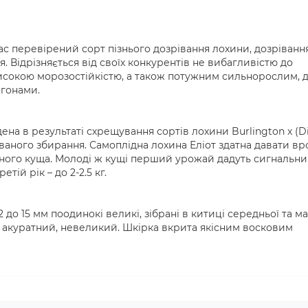
ас перевірений сорт пізнього дозрівання лохини, дозрівання
. Відрізняється від своїх конкурентів не вибагливістю до
исокою морозостійкістю, а також потужним сильнорослим, д
агонами.
на в результаті схрещування сортів лохини Burlington x (Di
зованого збирання. Самоплідна лохина Еліот здатна давати вр
з одного куща. Молоді ж кущі перший урожай дадуть сигнальни
тій рік – до 2-2.5 кг.
12 до 15 мм поодинокі великі, зібрані в китиці середньої та м
й, акуратний, невеликий. Шкірка вкрита якісним восковим