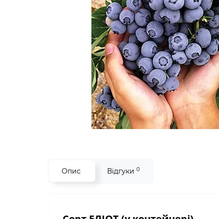
0
Опис
Відгуки
Сорт ЕЛІОТ (у контейнері)