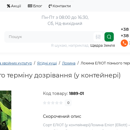
я
Акції
Блог
Контакти
Пн-Пт з 08:00 до 16:30,
Сб, Нд-вихідний
+38 
+38 
Я шукаю, наприклад,
Щедра Земля
а хвойних культур
Ягідні кущі
Лохина
Лохина ЕЛІОТ пізнього терм
о терміну дозрівання (у контейнері)
Код товару:
1889-01
0
Скорочений опис
Сорт ЕЛІОТ (у контейнері)Лохина Еліот (Elliott) 