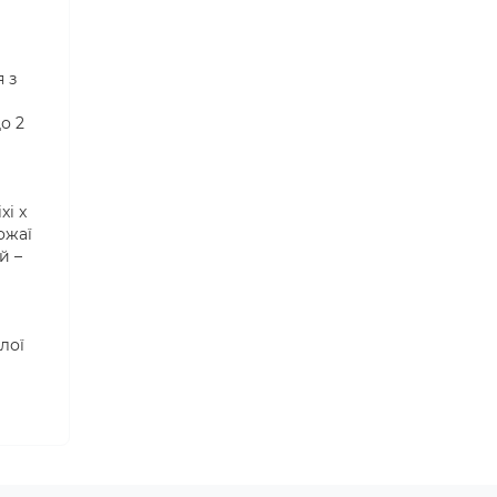
 з
о 2
xi x
ожаї
й –
алої