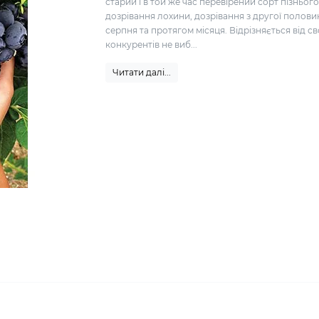
старий і в той же час перевірений сорт пізньог
дозрівання лохини, дозрівання з другої полови
серпня та протягом місяця. Відрізняється від св
конкурентів не виб...
Читати далі...