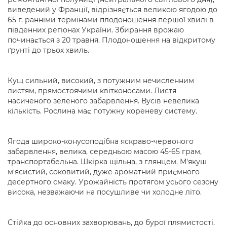
виведений у Франції, відрізняється великою ягодою до
65 г, ранніми термінами плодоношення першої хвилі в
південних регіонах України. Збирання врожаю
починається з 20 травня. Плодоношення на відкритому
ґрунті до трьох хвиль.
Кущ сильний, високий, з потужним нечисленним
листям, прямостоячими квітконосами. Листя
насиченого зеленого забарвлення. Вусів невелика
кількість. Рослина має потужну кореневу систему.
Ягода широко-конусоподібна яскраво-червоного
забарвлення, велика, середньою масою 45-65 грам,
транспортабельна. Шкірка щільна, з глянцем. М'якуш
м'ясистий, соковитий, дуже ароматний приємного
десертного смаку. Урожайність протягом усього сезону
висока, незважаючи на посушливе чи холодне літо.
Стійка до основних захворювань, до бурої плямистості.