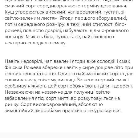
смачний сорт середньораннього терміну дозрівання.
Кущ утворюється високий, напіврозлогий, густий, зі
світло-зеленим листям. Ягоди першого збору великі,
потім середнього розміру, в технічній стиглості біло-
рожеві, повністю дозрілі, набувають щільно-рожевого
кольору. М'якоть біла, пухка, тане, найніжнішого
нектарно-солодкого смаку.
Навіть недозрілі, напівзелені ягоди вже солодкі! І смак
Фінська Рожева збереже навіть у сире дощове літо при
нестачі тепла та сонця. Один із найсмачніших сортів для
споживання у свіжому вигляді. За неповторний смак і
особливу ніжність цей сорт обожнюють і діти, і дорослі.
Незважаючи на незвичне для полуниці світле
забарвлення ягід, сорт миттєво розкуповується на
ринку. Сорт високоврожайний, абсолютно
зимостійкий, хворобами практично не уражається.