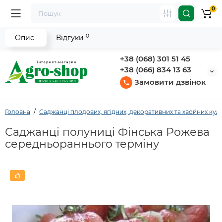
0
0
Опис
Відгуки
+38 (068) 301 51 45
+38 (066) 834 13 63
Замовити дзвінок
Головна
Саджанці плодових, ягідних, декоративних та хвойних кул
Саджанці полуниці Фінська Рожева
середньораннього терміну