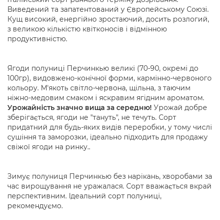
Виведений та запатентований у Європейському Союзі.
Кущ високий, енергійно зростаючий, досить розлогий,
з великою кількістю квітконосів і відмінною
продуктивністю.
Ягоди полуниці Перчинкью великі (70-90, окремі до
100гр), видовжено-конічної форми, кармінно-червоного
кольору. М'якоть світло-червона, щільна, з таючим
ніжно-медовим смаком і яскравим ягідним ароматом.
Урожайність значно вища за середню!
Урожай добре
зберігається, ягоди не "тануть", не течуть. Сорт
придатний для будь-яких видів переробки, у тому числі
сушіння та заморозки, ідеально підходить для продажу
свіжої ягоди на ринку..
Зимує полуниця Перчинкью без нарікань, хворобами за
час вирощування не уражалася. Сорт вважається вкрай
перспективним. Ідеальний сорт полуниці,
рекомендуємо.