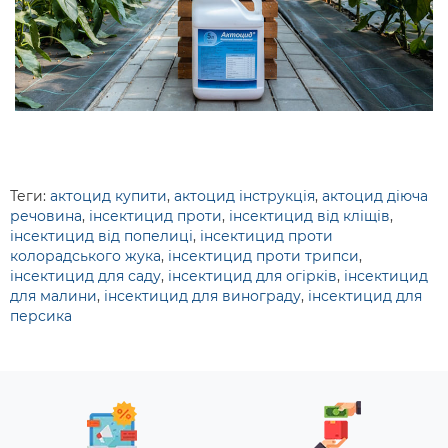
Теги:
актоцид купити
,
актоцид інструкція
,
актоцид діюча
речовина
,
інсектицид проти
,
інсектицид від кліщів
,
інсектицид від попелиці
,
інсектицид проти
колорадського жука
,
інсектицид проти трипси
,
інсектицид для саду
,
інсектицид для огірків
,
інсектицид
для малини
,
інсектицид для винограду
,
інсектицид для
персика