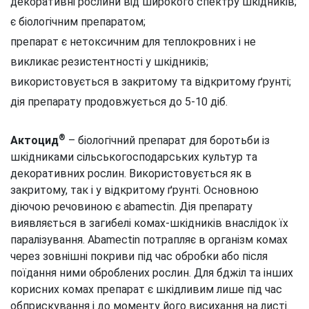
декоративні рослини від широкого спектру шкідників;
є біологічним препаратом;
препарат є нетоксичним для теплокровних і не
викликає резистентності у шкідників;
використовується в закритому та відкритому ґрунті;
дія препарату продовжується до 5-10 діб.
®
Актоцид
– біологічний препарат для боротьби із
шкідниками сільськогосподарських культур та
декоративних рослин. Використовується як в
закритому, так і у відкритому ґрунті. Основною
діючою речовиною є abamectin. Дія препарату
виявляється в загибелі комах-шкідників внаслідок їх
паралізування. Аbamectin потрапляє в організм комах
через зовнішні покриви під час обробки або після
поїдання ними оброблених рослин. Для бджіл та інших
корисних комах препарат є шкідливим лише під час
обприскування і до моменту його висихання на листі.